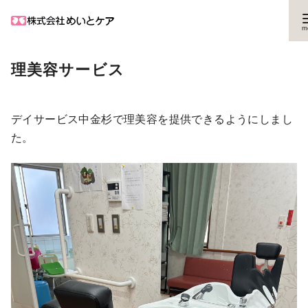
コ
理美容サービス
ン
テ
ン
デイサービス中金杉で理美容を提供できるようにしまし
ツ
た。
へ
移
動